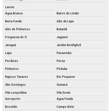
Pintura epóxi autonivelante em são paulo
Lavras
Água Branca
Bairro do Limão
Empresa de pintura epóxi autonivelante em são paulo
Barra Funda
Alto da Lapa
Pintura de poliuretano autonivelante em sp
Alto de Pinheiros
Butantã
Pintura de poliuretano autonivelante em são paulo
Freguesia do Ó
Jaguaré
Empresa de pintura de poliuretano autonivelante
Jaraguá
Jardim Bonfiglioli
Serviço de pintura de poliuretano autonivelante
Lapa
Pacaembú
Pintura com tinta pu em sp
Perdizes
Perús
Pintura com tinta pu em são paulo
Pinheiros
Pirituba
Pintura com tinta poliuretano em sp
Raposo Tavares
Rio Pequeno
Pintura com tinta poliuretano em são paulo
São Domingos
Sumaré
Serviço de pintura com tinta de poliuretano
Vila Leopoldina
Vila Sonia
Aeroporto
Água Funda
Serviço de pintura com tinta pu
Brooklin
Campo Belo
Pintura poliuretano em sp