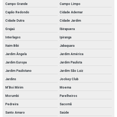
Campo Grande
Campo Limpo
Pintura poliuretano em são paulo
Capão Redondo
Cidade Ademar
Serviço de pintura epóxi em são paulo
Cidade Dutra
Cidade Jardim
Serviço de pintura epóxi em sp
Grajaú
Ibirapuera
Pintura de garagem com epóxi em sp
Interlagos
Ipiranga
Pintura de garagem com epóxi em são paulo
Itaim Bibi
Jabaquara
Revestimento epóxi em sp
Jardim Ângela
Jardim América
Revestimento epóxi em são paulo
Jardim Europa
Jardim Paulista
Serviço de revestimento epóxi
Jardim Paulistano
Jardim São Luiz
Serviço de revestimento epóxi em sp
Jardins
Jockey Club
Serviço de revestimento epóxi em são paulo
M'Boi Mirim
Moema
Serviço de pintura de quadra poliesportiva
Morumbi
Parelheiros
Pintura epóxi para estacionamento em sp
Pedreira
Sacomã
Serviço de pintura epóxi
Santo Amaro
Saúde