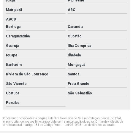
Arujá
Alphaville
Pintura epóxi guarulhos
Mairiporã
ABC
Empresa de pintura epóxi em são bernardo
ABCD
Bertioga
Cananéia
Caraguatatuba
Cubatão
Guarujá
Ilha Comprida
Iguape
Ilhabela
Itanhaém
Mongaguá
Riviera de São Lourenço
Santos
São Vicente
Praia Grande
Ubatuba
São Sebastião
Peruíbe
O conteúdo do texto desta página é de direito reservado. Sua reprodução, parcial ou total,
mesmo citando nossos links, é proibida sem a autorização do autor. Crime de violação de
direito autoral – artigo 184 do Código Penal –
Lei 9610/98 - Lei de direitos autorais
.