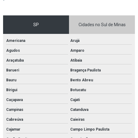
Pintura epóxi quadra poliesportiva
Pintura estacionamento garagem
SP
Cidades no Sul de Minas
Pintura industrial epóxi
Pintura industrial piso epoxi
Americana
Arujá
Pintura linhas estacionamento
Agudos
Amparo
Pintura para quadra de futebol
Araçatuba
Atibaia
Pintura piso de garagem
Barueri
Bragança Paulista
Pintura poliuretano
Bauru
Bento Abreu
Pintura poliuretano alifática
Birigui
Botucatu
Pintura poliuretano para pisos
Caçapava
Cajati
Pintura pu
Campinas
Catanduva
Cabreúva
Caieiras
Pintura quadra de futsal
Cajamar
Campo Limpo Paulista
Pintura sinalização estacionamento