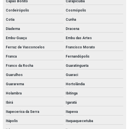
Capão Bonito
Carapicuíba
Pinturas para pisos industriais epoxi
Cordeirópolis
Cosmópolis
Preço de pintura de quadra poliesportiva
Cotia
Cunha
Quanto custa o metro quadrado de pintura epóxi
Diadema
Dracena
Quanto custa pintura de galpão
Embu-Guaçu
Embu das Artes
Revestimento autonivelante
Ferraz de Vasconcelos
Francisco Morato
Revestimento de poliuretano
Franca
Fernandópolis
Revestimento epóxi
Franco da Rocha
Guaratingueta
Revestimento epóxi piso
Guarulhos
Guaraci
Revestimento epóxi piso preço
Guararema
Hortolândia
Revestimento epóxi poliamida
Holambra
Ibitinga
Revestimento piso autonivelante
Ibirá
Igaratá
Revestimento piso epóxi
Itapecerica da Serra
Itapeva
Revestimento uretano
Itápolis
Itaquaquecetuba