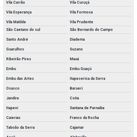
Pintura de rodapé industrial em são paulo
Vila Carrão
Vila Curuçá
Vila Esperança
Vila Formosa
Pintura epoxi para concessionaria
Vila Matilde
Vila Prudente
Pintura para cozinha industrial
São Caetano do sul
São Bernardo do Campo
Pintura de poliuretano para pisos de concreto
Santo André
Diadema
Pintura em uretano
Guarulhos
Suzano
Pintura epóxi brasília df
Ribeirão Pires
Mauá
Pintura epóxi em brasília
Embu
Embu Guaçú
Pintura epóxi piso bh
Embu das Artes
Itapecerica da Serra
Revestimento para câmara fria
Osasco
Barueri
Pintura uretano para cozinha industrial
Jandira
Cotia
Pintura epóxi para indústria farmacêutica
Itapevi
Santana de Parnaíba
Pintura epóxi em sorocaba
Caierias
Franco da Rocha
Pintura com tinta epóxi em campinas
Taboão da Serra
Cajamar