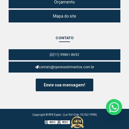
Orçamento
Mapa do site
CONTATO
(11) 99861-8692
contato@rpxrevestimentos.com.br
Envie sua mensagem!
Copyright © RPX Epóxi. (Lei 9610 de 19/02/1998)
W3C
W3C