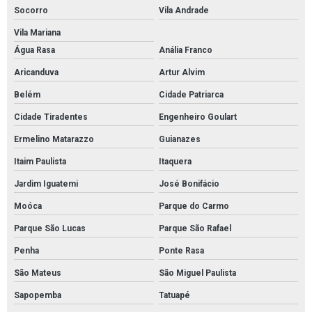
Pintura de rodapé em sp
Socorro
Vila Andrade
Vila Mariana
Pintura rodapé em epoxi sp
Água Rasa
Anália Franco
Pintura epoxi quadra esportiva em sp
Aricanduva
Artur Alvim
Pintura epóxi quadra poliesportiva em sp
Belém
Cidade Patriarca
Pintura epóxi quadra poliesportiva em são paulo
Cidade Tiradentes
Engenheiro Goulart
Demarcação de piso industrial em sp
Ermelino Matarazzo
Guianazes
Demarcação de piso de estacionamento em sp
Itaim Paulista
Itaquera
Demarcação de piso de quadra poliesportiva
Jardim Iguatemi
José Bonifácio
Demarcação de piso de quadra poliesportiva em sp
Moóca
Parque do Carmo
Pintura autonivelante em estacionamento
Parque São Lucas
Parque São Rafael
Pintura autonivelante estacionamento em sp
Penha
Ponte Rasa
Revestimento de piso autonivelante em são paulo
São Mateus
São Miguel Paulista
Pintura de rodapé industrial
Sapopemba
Tatuapé