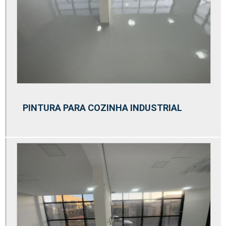
Pintura de garagem de condomínio
Pintura de garagem de prédio
Pintura de piso com tinta epóxi
Pintura de piso de garagem e estacionamento
Pintura de piso de quadra poliesportiva
Pintura de piso estacionamento
PINTURA PARA COZINHA INDUSTRIAL
Pintura de piso industrial
Pintura de quadra com tinta epóxi
Pintura de quadra de basquete
Pintura de quadra de tênis
Pintura de quadra poliesportiva
Pintura de quadra poliesportiva com tinta epóxi
Pintura de quadra poliesportiva externa