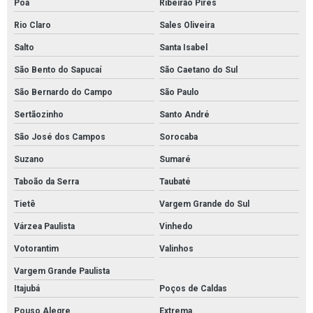
Poá
Ribeirão Pires
Serviço de pintura de piso industrial
Rio Claro
Sales Oliveira
Serviço de pintura de piso industrial em sp
Salto
Santa Isabel
Pintura epoxi para piso industrial em são paulo
São Bento do Sapucaí
São Caetano do Sul
São Bernardo do Campo
São Paulo
Pintura epoxi para piso industrial em sp
Sertãozinho
Santo André
Empresa de pintura epoxi para piso industrial
São José dos Campos
Sorocaba
Serviço de pintura epoxi para piso industrial
Suzano
Sumaré
Serviço de pintura epoxi para piso industrial em sp
Taboão da Serra
Taubaté
Empresa de pintura epóxi industrial em são paulo
Tietê
Vargem Grande do Sul
Empresa de pintura epóxi industrial em sp
Várzea Paulista
Vinhedo
Empresa que faz pintura epóxi autonivelante
Votorantim
Valinhos
Empresa que faz pintura epóxi autonivelante em sp
Vargem Grande Paulista
Serviço de pintura epóxi autonivelante
Itajubá
Poços de Caldas
Serviço de pintura epóxi autonivelante em sp
Pouso Alegre
Extrema