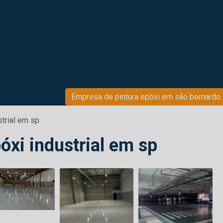
dapé industrial
Pintura de rodapé industrial em são paulo
ara cozinha industrial
Pintura de poliuretano para pisos de c
brasília df
Pintura epóxi em brasília
Pintura epóxi piso bh
Pintura uretano para cozinha industrial
Pintura epóxi para in
ra epóxi em sorocaba
Pintura com tinta epóxi em campinas
Empresa de pintura epóxi em são bernardo
strial em sp
óxi industrial em sp