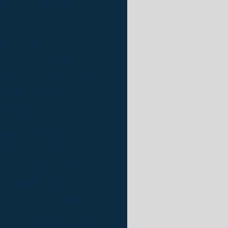
om tinta de poliuretano
a poliuretano em são paulo
ura epóxi em sp
m epóxi em são paulo
rviço de revestimento epóxi
o epóxi em são paulo
 estacionamento em sp
 rodapé em epoxi sp
poliesportiva em sp
 piso industrial em sp
o de quadra poliesportiva
velante em estacionamento
autonivelante em são paulo