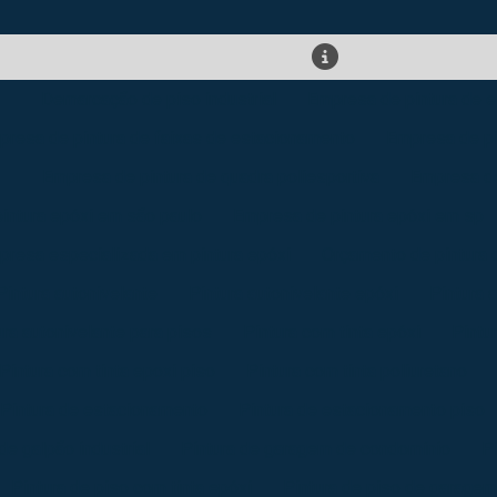
Demarcação de piso industrial
Empresa de pintura de 
presa de pintura de faixas de estacionamento
Empresa de pin
Empresa de pintura de quadra poliesportiva
Empresa de
intura epóxi em são paulo
Empresa de pintura epóxi em sp
presa especializada em pintura epóxi
Orçamento de pintura 
Pintura autonivelante
Pintura autonivelante epóxi
Pintura 
ura autonivelante para pisos
Pintura com tinta epóxi
Pintu
Pintura com tinta epoxi piso
Pintura com tinta poliuretano
Pintura de estacionamento
Pintura de estacionamento piso
de galpão industrial
Pintura de garagem de condomínio
P
Pintura de piso com tinta epóxi
Pintura de piso de garage