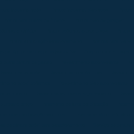
ntura industrial epóxi
Pintura industrial piso epoxi
Pintura
Pintura para quadra de futebol
Pintura piso de garagem
liuretano alifática
Pintura poliuretano para pisos
Pintura 
Pintura sinalização estacionamento
Pinturas para pisos 
o de pintura de quadra poliesportiva
Quanto custa o metro q
o custa pintura de galpão
Revestimento autonivelante
Rev
Revestimento epóxi
Revestimento epóxi piso
Revestimen
timento epóxi poliamida
Revestimento piso autonivelante
ento uretano
Revestimento uretano argamassado
Revest
o uretano preço
Tratamento de junta de dilatação
Tratamen
nto junta de dilatação estrutural
Tratamento lábio polimérico
sa de pintura epóxi para estacionamento
Serviço de pintura