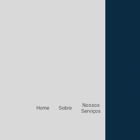
Pi
Pintura po
Preç
Quant
Reves
Revestim
Nossos
Home
Sobre
Revestiment
Serviços
Tratame
Empre