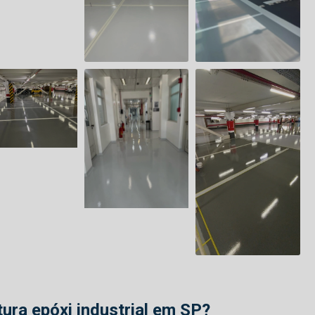
ura epóxi industrial em SP
?