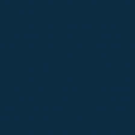
ntura com tinta poliuretano em são paulo
Serviço de pintura c
o de pintura com tinta pu
Pintura poliuretano em sp
Pintur
Serviço de pintura epóxi em são paulo
Serviço de pint
Pintura de garagem com epóxi em sp
Pintura de garagem co
mento epóxi em sp
Revestimento epóxi em são paulo
Se
erviço de revestimento epóxi em sp
Serviço de revestiment
erviço de pintura de quadra poliesportiva
Pintura epóxi para
Serviço de pintura epóxi
Pintura de rodapé em sp
Pintura
Pintura epoxi quadra esportiva em sp
Pintura epóxi quadra 
ntura epóxi quadra poliesportiva em são paulo
Demarcação de
cação de piso de estacionamento em sp
Demarcação de pis
cação de piso de quadra poliesportiva em sp
Pintura autoni
a autonivelante estacionamento em sp
Revestimento de piso 