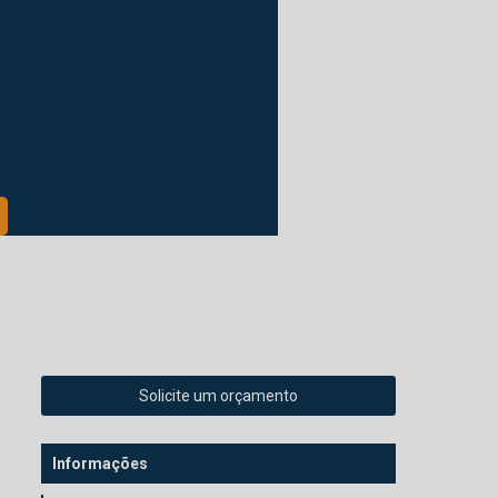
Pintura epoxi para concessionaria
oncreto
Pintura em uretano
Revestimento para câmara fria
dústria farmacêutica
Pintura epóxi guarulhos
Solicite um orçamento
Informações