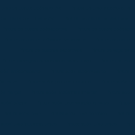
e piso de quadra poliesportiva
Pintura de piso estacionament
 de quadra com tinta epóxi
Pintura de quadra de basquete
Pintura de quadra poliesportiva
Pintura de quadra poliesport
Pintura de quadra poliesportiva externa
Pintura de quadra p
Pintura de quadras esportivas
Pintura de vaga est
Pintura de vagas de estacionamento preço
Pintura demarca
epóxi antiderrapante
Pintura epóxi autonivelante
Pintura e
óxi cinza
Pintura epóxi cozinha industrial
Pintura epóxi ga
póxi hangar
Pintura epóxi indústria alimentar
Pintura epoxi 
 epóxi oficina
Pintura epóxi para estacionamento
Pintura 
Pintura epóxi piso
Pintura epóxi piso concreto
Pintura e
 epoxi piso industrial preço
Pintura epóxi piso preço
Pint
ra epóxi preço
Pintura epóxi quadra poliesportiva
Pintura