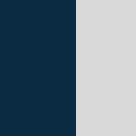
z pintura de piso industrial
industrial em sp
iso industrial em sp
ra piso industrial em sp
poxi para piso industrial
 epóxi industrial em são paulo
ura epóxi autonivelante
ntura epóxi autonivelante
onivelante em são paulo
iuretano autonivelante em sp
 de poliuretano autonivelante
om tinta pu em sp
liuretano em sp