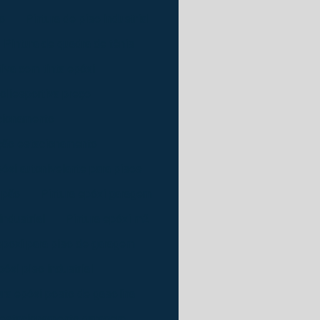
o
Pintura de piso industrial
Pintura de quadra de tênis
iva com tinta epóxi
oliesportiva preço
acionamento
ção estacionamento
póxi autonivelante para pisos
lpão
Pintura epóxi garagem
industrial
Pintura epóxi m2
epoxi para piso de garagem
póxi piso industrial
ura epóxi posto de gasolina
 estacionamento garagem