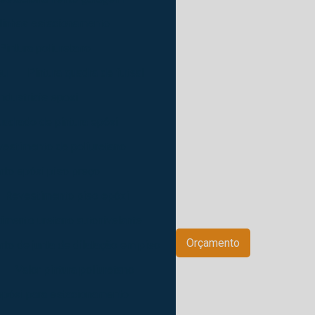
 linhas estacionamento
Pintura poliuretano
pu
Pintura quadra de futsal
industriais epoxi
uadrado de pintura epóxi
estimento de poliuretano
to epóxi piso preço
Revestimento piso epóxi
imento uretano autonivelante
Orçamento
to de junta de dilatação em piso
Valor pintura poliuretano
 epóxi para estacionamento