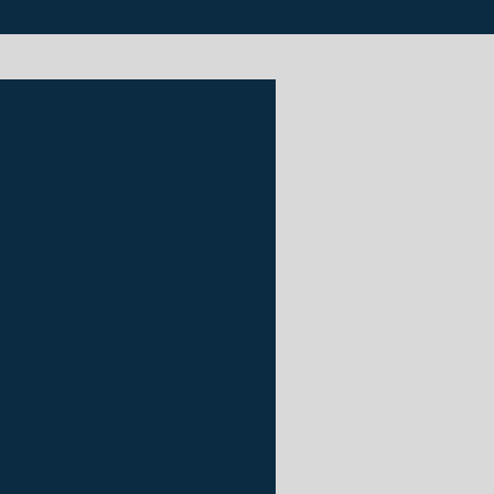
(11) 99861-8692
estacionamento
tura de piso industrial
 pintura epóxi
Empresa de pintura poliuretano
de quadra poliesportiva
autonivelante exterior
ra com tinta epóxi parede
Pintura com tinta pu
Pintura de galpão
intura de garagem de prédio
m e estacionamento