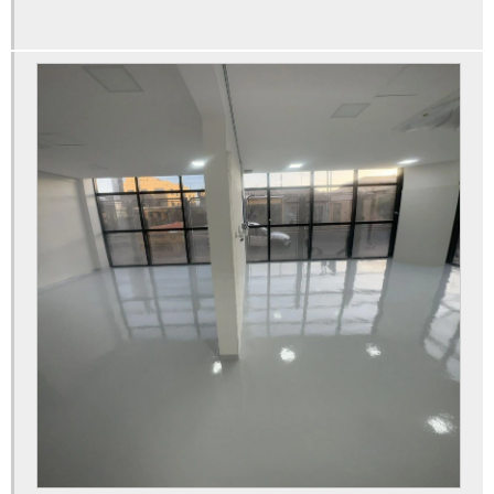
Pintura de vagas de estacionamento preço
Pintura demarcação estacionamento
Pintura epóxi antiderrapante
Pintura epóxi autonivelante
Pintura epóxi autonivelante para pisos
Pintura epóxi cinza
Pintura epóxi cozinha industrial
Pintura epóxi galpão
Pintura epóxi garagem
Pintura epóxi hangar
Pintura epóxi indústria alimentar
Pintura epoxi industrial
Pintura epóxi m2
Pintura epóxi oficina