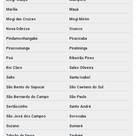
Tratamento de junta de dilatação em piso
Marília
Mauá
Tratamento junta de dilatação estrutural
Mogi das Cruzes
Mogi Mirim
Tratamento lábio polimérico
Nova Odessa
Osasco
Valor pintura poliuretano
Pindamonhangaba
Piracicaba
Empresa de pintura epóxi para estacionamento
Pirassununga
Piratininga
Serviço de pintura epóxi para estacionamento
Poá
Ribeirão Pires
Serviço de pintura epóxi para estacionamento em sp
Rio Claro
Sales Oliveira
Empresa que faz pintura de piso industrial
Salto
Santa Isabel
Pintura de piso industrial em são paulo
São Bento do Sapucaí
São Caetano do Sul
Pintura de piso industrial em sp
São Bernardo do Campo
São Paulo
Serviço de pintura de piso industrial
Sertãozinho
Santo André
São José dos Campos
Sorocaba
Serviço de pintura de piso industrial em sp
Suzano
Sumaré
Pintura epoxi para piso industrial em são paulo
Taboão da Serra
Taubaté