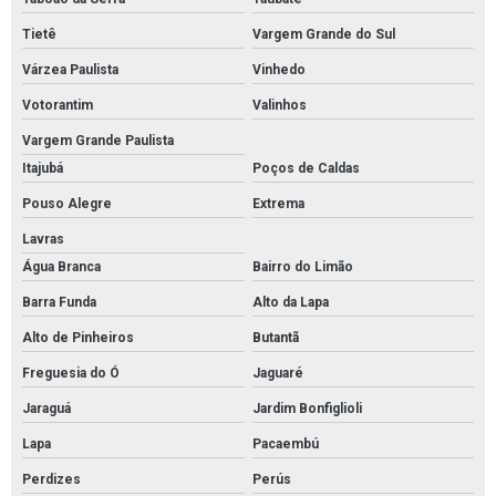
Pintura epoxi para piso industrial em sp
Tietê
Vargem Grande do Sul
Empresa de pintura epoxi para piso industrial
Várzea Paulista
Vinhedo
Serviço de pintura epoxi para piso industrial
Votorantim
Valinhos
Serviço de pintura epoxi para piso industrial em sp
Vargem Grande Paulista
Empresa de pintura epóxi industrial em são paulo
Itajubá
Poços de Caldas
Empresa de pintura epóxi industrial em sp
Pouso Alegre
Extrema
Empresa que faz pintura epóxi autonivelante
Lavras
Água Branca
Bairro do Limão
Empresa que faz pintura epóxi autonivelante em sp
Barra Funda
Alto da Lapa
Serviço de pintura epóxi autonivelante
Alto de Pinheiros
Butantã
Serviço de pintura epóxi autonivelante em sp
Freguesia do Ó
Jaguaré
Pintura epóxi autonivelante em são paulo
Jaraguá
Jardim Bonfiglioli
Empresa de pintura epóxi autonivelante em são paulo
Lapa
Pacaembú
Pintura de poliuretano autonivelante em sp
Perdizes
Perús
Pintura de poliuretano autonivelante em são paulo