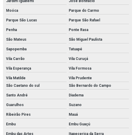
Jardim Iguatemi
José Bonifácio
Pintura epóxi quadra poliesportiva em são paulo
Moóca
Parque do Carmo
Demarcação de piso industrial em sp
Parque São Lucas
Parque São Rafael
Demarcação de piso de estacionamento em sp
Penha
Ponte Rasa
Demarcação de piso de quadra poliesportiva
São Mateus
São Miguel Paulista
Demarcação de piso de quadra poliesportiva em sp
Sapopemba
Tatuapé
Pintura autonivelante em estacionamento
Vila Carrão
Vila Curuçá
Pintura autonivelante estacionamento em sp
Vila Esperança
Vila Formosa
Revestimento de piso autonivelante em são paulo
Vila Matilde
Vila Prudente
São Caetano do sul
São Bernardo do Campo
Pintura de rodapé industrial
Santo André
Diadema
Pintura de rodapé industrial em são paulo
Guarulhos
Suzano
Pintura epoxi para concessionaria
Ribeirão Pires
Mauá
Pintura para cozinha industrial
Embu
Embu Guaçú
Pintura de poliuretano para pisos de concreto
Embu das Artes
Itapecerica da Serra