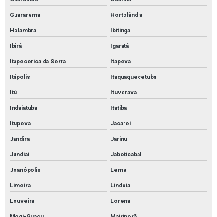
Revestimento autonivelante
Guararema
Hortolândia
Revestimento de poliuretano
Holambra
Ibitinga
Revestimento epóxi
Ibirá
Igaratá
Revestimento epóxi piso
Itapecerica da Serra
Itapeva
Revestimento epóxi piso preço
Itápolis
Itaquaquecetuba
Revestimento epóxi poliamida
Itú
Ituverava
Revestimento piso autonivelante
Indaiatuba
Itatiba
Revestimento piso epóxi
Itupeva
Jacareí
Jandira
Jarinu
Revestimento uretano
Jundiaí
Jaboticabal
Revestimento uretano argamassado
Joanópolis
Leme
Revestimento uretano autonivelante
Limeira
Lindóia
Revestimento uretano preço
Louveira
Lorena
Tratamento de junta de dilatação
Mogi-Guaçu
Mairiporã