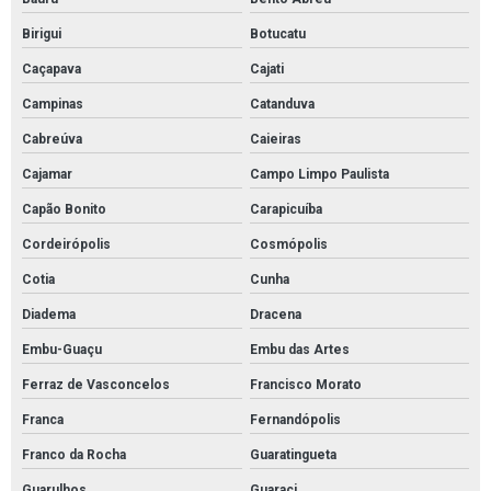
Pintura linhas estacionamento
Birigui
Botucatu
Pintura para quadra de futebol
Caçapava
Cajati
Pintura piso de garagem
Campinas
Catanduva
Pintura poliuretano
Cabreúva
Caieiras
Pintura poliuretano alifática
Cajamar
Campo Limpo Paulista
Capão Bonito
Carapicuíba
Pintura poliuretano para pisos
Cordeirópolis
Cosmópolis
Pintura pu
Cotia
Cunha
Pintura quadra de futsal
Diadema
Dracena
Pintura sinalização estacionamento
Embu-Guaçu
Embu das Artes
Pinturas para pisos industriais epoxi
Ferraz de Vasconcelos
Francisco Morato
Preço de pintura de quadra poliesportiva
Franca
Fernandópolis
Quanto custa o metro quadrado de pintura epóxi
Franco da Rocha
Guaratingueta
Quanto custa pintura de galpão
Guarulhos
Guaraci