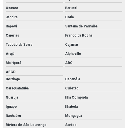
Pintura em uretano
Osasco
Barueri
Pintura epóxi brasília df
Jandira
Cotia
Pintura epóxi em brasília
Itapevi
Santana de Parnaíba
Pintura epóxi piso bh
Caierias
Franco da Rocha
Revestimento para câmara fria
Taboão da Serra
Cajamar
Pintura uretano para cozinha industrial
Arujá
Alphaville
Pintura epóxi para indústria farmacêutica
Mairiporã
ABC
ABCD
Pintura epóxi em sorocaba
Bertioga
Cananéia
Pintura com tinta epóxi em campinas
Caraguatatuba
Cubatão
Pintura epóxi guarulhos
Guarujá
Ilha Comprida
Empresa de pintura epóxi em são bernardo
Iguape
Ilhabela
Itanhaém
Mongaguá
Riviera de São Lourenço
Santos