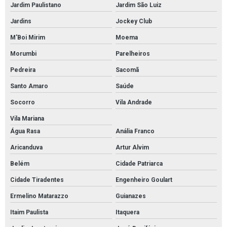
Jardim Paulistano
Jardim São Luiz
Pintura de garagem com epóxi em são paulo
Jardins
Jockey Club
Revestimento epóxi em sp
M'Boi Mirim
Moema
Revestimento epóxi em são paulo
Morumbi
Parelheiros
Serviço de revestimento epóxi
Pedreira
Sacomã
Serviço de revestimento epóxi em sp
Santo Amaro
Saúde
Serviço de revestimento epóxi em são paulo
Socorro
Vila Andrade
Serviço de pintura de quadra poliesportiva
Vila Mariana
Água Rasa
Anália Franco
Pintura epóxi para estacionamento em sp
Aricanduva
Artur Alvim
Serviço de pintura epóxi
Belém
Cidade Patriarca
Pintura de rodapé em sp
Cidade Tiradentes
Engenheiro Goulart
Pintura rodapé em epoxi sp
Ermelino Matarazzo
Guianazes
Pintura epoxi quadra esportiva em sp
Itaim Paulista
Itaquera
Pintura epóxi quadra poliesportiva em sp