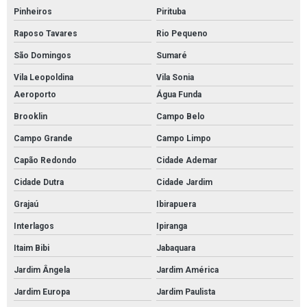
Pinheiros
Pirituba
Empresa de pintura de poliuretano autonivelante
Raposo Tavares
Rio Pequeno
Serviço de pintura de poliuretano autonivelante
São Domingos
Sumaré
Pintura com tinta pu em sp
Vila Leopoldina
Vila Sonia
Pintura com tinta pu em são paulo
Aeroporto
Água Funda
Pintura com tinta poliuretano em sp
Brooklin
Campo Belo
Campo Grande
Campo Limpo
Pintura com tinta poliuretano em são paulo
Capão Redondo
Cidade Ademar
Serviço de pintura com tinta de poliuretano
Cidade Dutra
Cidade Jardim
Serviço de pintura com tinta pu
Grajaú
Ibirapuera
Pintura poliuretano em sp
Interlagos
Ipiranga
Pintura poliuretano em são paulo
Itaim Bibi
Jabaquara
Serviço de pintura epóxi em são paulo
Jardim Ângela
Jardim América
Serviço de pintura epóxi em sp
Jardim Europa
Jardim Paulista
Pintura de garagem com epóxi em sp