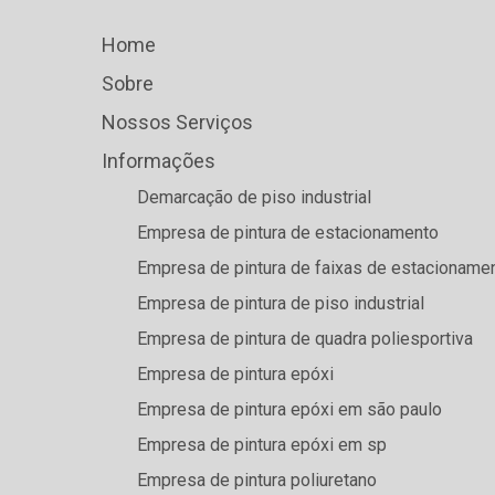
Home
Sobre
Nossos Serviços
Informações
Demarcação de piso industrial
Empresa de pintura de estacionamento
Empresa de pintura de faixas de estacioname
Empresa de pintura de piso industrial
Empresa de pintura de quadra poliesportiva
Empresa de pintura epóxi
Empresa de pintura epóxi em são paulo
Empresa de pintura epóxi em sp
Empresa de pintura poliuretano