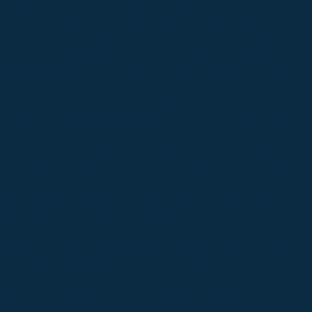
ntura industrial epóxi
Pintura industrial piso epoxi
Pintura
Pintura para quadra de futebol
Pintura piso de garagem
liuretano alifática
Pintura poliuretano para pisos
Pintura 
Pintura sinalização estacionamento
Pinturas para pisos 
o de pintura de quadra poliesportiva
Quanto custa o metro q
o custa pintura de galpão
Revestimento autonivelante
Rev
Revestimento epóxi
Revestimento epóxi piso
Revestimen
timento epóxi poliamida
Revestimento piso autonivelante
ento uretano
Revestimento uretano argamassado
Revest
o uretano preço
Tratamento de junta de dilatação
Tratamen
nto junta de dilatação estrutural
Tratamento lábio polimérico
sa de pintura epóxi para estacionamento
Serviço de pintura