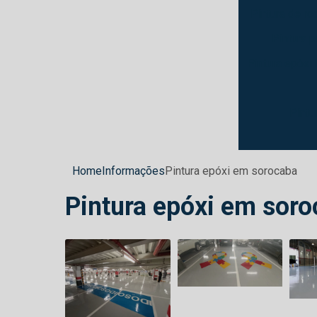
Pintura de ro
Pintura p
Pintura epóxi 
Pintu
Home
Informações
Pintura epóxi em sorocaba
Pintura epóxi em sor