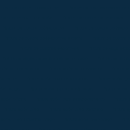
e piso de quadra poliesportiva
Pintura de piso estacionament
 de quadra com tinta epóxi
Pintura de quadra de basquete
Pintura de quadra poliesportiva
Pintura de quadra poliesport
Pintura de quadra poliesportiva externa
Pintura de quadra p
Pintura de quadras esportivas
Pintura de vaga est
Pintura de vagas de estacionamento preço
Pintura demarca
epóxi antiderrapante
Pintura epóxi autonivelante
Pintura e
óxi cinza
Pintura epóxi cozinha industrial
Pintura epóxi ga
póxi hangar
Pintura epóxi indústria alimentar
Pintura epoxi 
 epóxi oficina
Pintura epóxi para estacionamento
Pintura 
Pintura epóxi piso
Pintura epóxi piso concreto
Pintura e
 epoxi piso industrial preço
Pintura epóxi piso preço
Pint
ra epóxi preço
Pintura epóxi quadra poliesportiva
Pintura