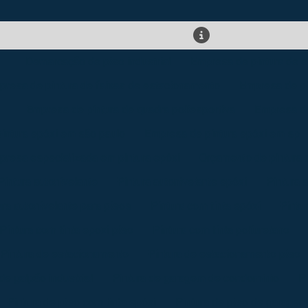
Demarcação de piso industrial
Empresa de pintura de 
presa de pintura de faixas de estacionamento
Empresa de pin
Empresa de pintura de quadra poliesportiva
Empresa de
intura epóxi em são paulo
Empresa de pintura epóxi em sp
presa especializada em pintura epóxi
Orçamento de pintura 
Pintura autonivelante
Pintura autonivelante epóxi
Pintura 
ura autonivelante para pisos
Pintura com tinta epóxi
Pintu
Pintura com tinta epoxi piso
Pintura com tinta poliuretano
Pintura de estacionamento
Pintura de estacionamento piso
de galpão industrial
Pintura de garagem de condomínio
P
Pintura de piso com tinta epóxi
Pintura de piso de garage