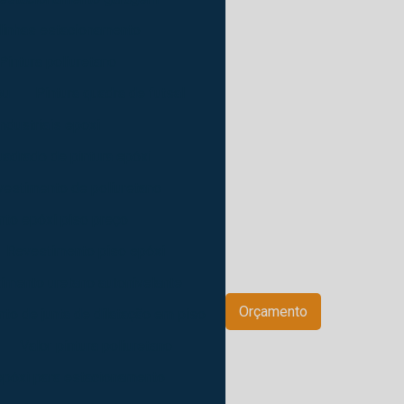
 linhas estacionamento
Pintura poliuretano
pu
Pintura quadra de futsal
industriais epoxi
uadrado de pintura epóxi
estimento de poliuretano
to epóxi piso preço
Revestimento piso epóxi
imento uretano autonivelante
Orçamento
to de junta de dilatação em piso
Valor pintura poliuretano
 epóxi para estacionamento