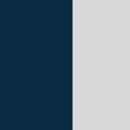
o
Pintura de piso industrial
Pintura de quadra de tênis
iva com tinta epóxi
oliesportiva preço
acionamento
ção estacionamento
póxi autonivelante para pisos
lpão
Pintura epóxi garagem
industrial
Pintura epóxi m2
epoxi para piso de garagem
póxi piso industrial
ura epóxi posto de gasolina
 estacionamento garagem