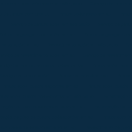
ntura com tinta poliuretano em são paulo
Serviço de pintura c
o de pintura com tinta pu
Pintura poliuretano em sp
Pintur
Serviço de pintura epóxi em são paulo
Serviço de pint
Pintura de garagem com epóxi em sp
Pintura de garagem co
mento epóxi em sp
Revestimento epóxi em são paulo
Se
erviço de revestimento epóxi em sp
Serviço de revestiment
erviço de pintura de quadra poliesportiva
Pintura epóxi para
Serviço de pintura epóxi
Pintura de rodapé em sp
Pintura
Pintura epoxi quadra esportiva em sp
Pintura epóxi quadra 
ntura epóxi quadra poliesportiva em são paulo
Demarcação de
cação de piso de estacionamento em sp
Demarcação de pis
cação de piso de quadra poliesportiva em sp
Pintura autoni
a autonivelante estacionamento em sp
Revestimento de piso 