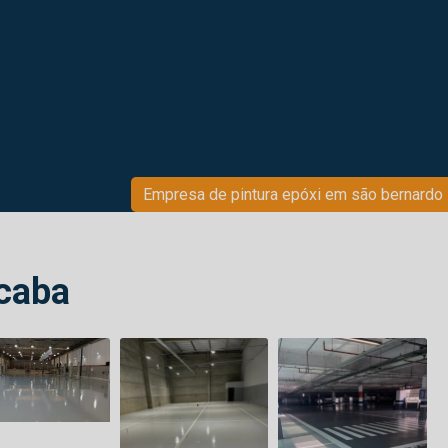
dapé industrial
Pintura de rodapé industrial em são paulo
ara cozinha industrial
Pintura de poliuretano para pisos de c
brasília df
Pintura epóxi em brasília
Pintura epóxi piso bh
Pintura uretano para cozinha industrial
Pintura epóxi para in
ra epóxi em sorocaba
Pintura com tinta epóxi em campinas
Empresa de pintura epóxi em são bernardo
ocaba