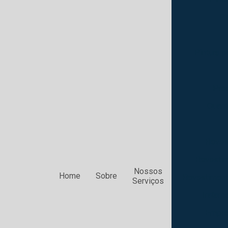
Pi
Pintura po
Preç
Quant
Reves
Revestim
Nossos
Home
Sobre
Revestiment
Serviços
Tratame
Empre