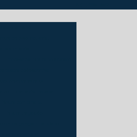
(11) 99861-8692
estacionamento
tura de piso industrial
 pintura epóxi
Empresa de pintura poliuretano
de quadra poliesportiva
autonivelante exterior
ra com tinta epóxi parede
Pintura com tinta pu
Pintura de galpão
intura de garagem de prédio
m e estacionamento