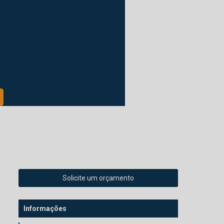
Pintura epoxi para concessionaria
oncreto
Pintura em uretano
Revestimento para câmara fria
dústria farmacêutica
Pintura epóxi guarulhos
Solicite um orçamento
Informações