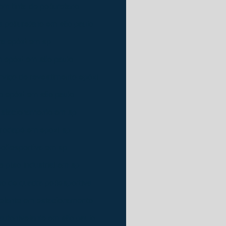
om tinta de poliuretano
a poliuretano em são paulo
ura epóxi em sp
m epóxi em são paulo
rviço de revestimento epóxi
o epóxi em são paulo
 estacionamento em sp
 rodapé em epoxi sp
poliesportiva em sp
 piso industrial em sp
o de quadra poliesportiva
velante em estacionamento
autonivelante em são paulo