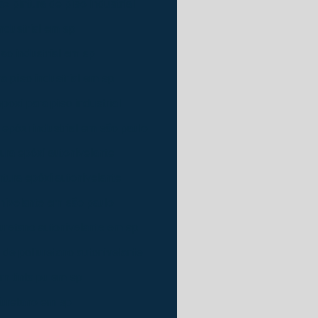
z pintura de piso industrial
industrial em sp
iso industrial em sp
ra piso industrial em sp
poxi para piso industrial
 epóxi industrial em são paulo
ura epóxi autonivelante
ntura epóxi autonivelante
onivelante em são paulo
iuretano autonivelante em sp
 de poliuretano autonivelante
om tinta pu em sp
liuretano em sp