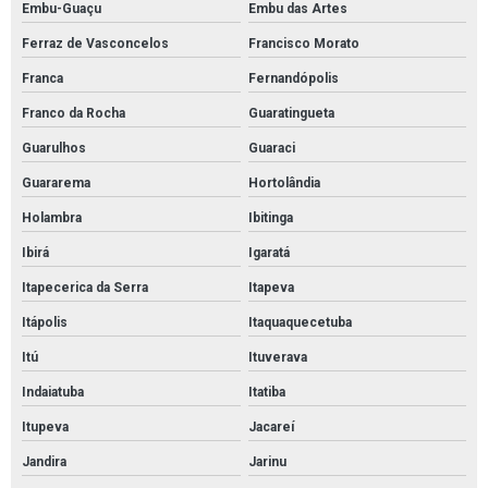
Embu-Guaçu
Embu das Artes
Pintura pu
Ferraz de Vasconcelos
Francisco Morato
Pintura quadra de futsal
Franca
Fernandópolis
Pintura sinalização estacionamento
Franco da Rocha
Guaratingueta
Pinturas para pisos industriais epoxi
Guarulhos
Guaraci
Preço de pintura de quadra poliesportiva
Guararema
Hortolândia
Quanto custa o metro quadrado de pintura epóxi
Holambra
Ibitinga
Quanto custa pintura de galpão
Ibirá
Igaratá
Revestimento autonivelante
Itapecerica da Serra
Itapeva
Revestimento de poliuretano
Itápolis
Itaquaquecetuba
Revestimento epóxi
Itú
Ituverava
Revestimento epóxi piso
Indaiatuba
Itatiba
Revestimento epóxi piso preço
Itupeva
Jacareí
Revestimento epóxi poliamida
Jandira
Jarinu