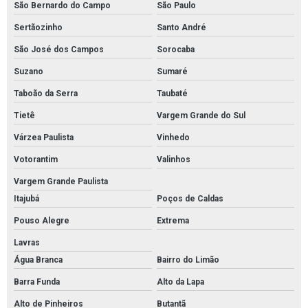
São Bernardo do Campo
São Paulo
Empresa que faz pintura de piso industrial
Sertãozinho
Santo André
Pintura de piso industrial em são paulo
São José dos Campos
Sorocaba
Pintura de piso industrial em sp
Suzano
Sumaré
Taboão da Serra
Taubaté
Serviço de pintura de piso industrial
Tietê
Vargem Grande do Sul
Serviço de pintura de piso industrial em sp
Várzea Paulista
Vinhedo
Pintura epoxi para piso industrial em são paulo
Votorantim
Valinhos
Pintura epoxi para piso industrial em sp
Vargem Grande Paulista
Empresa de pintura epoxi para piso industrial
Itajubá
Poços de Caldas
Serviço de pintura epoxi para piso industrial
Pouso Alegre
Extrema
Serviço de pintura epoxi para piso industrial em sp
Lavras
Empresa de pintura epóxi industrial em são paulo
Água Branca
Bairro do Limão
Empresa de pintura epóxi industrial em sp
Barra Funda
Alto da Lapa
Alto de Pinheiros
Butantã
Empresa que faz pintura epóxi autonivelante