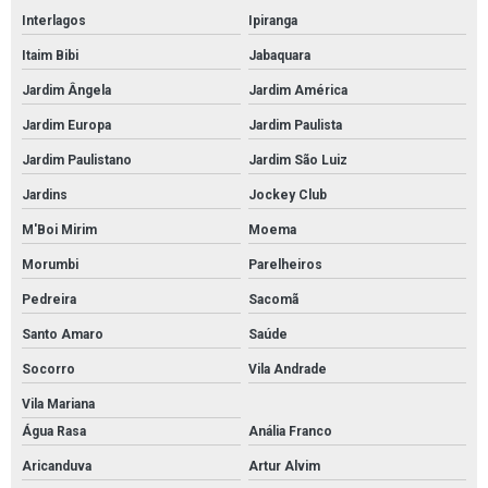
Interlagos
Ipiranga
Serviço de pintura com tinta de poliuretano
Itaim Bibi
Jabaquara
Serviço de pintura com tinta pu
Jardim Ângela
Jardim América
Pintura poliuretano em sp
Jardim Europa
Jardim Paulista
Pintura poliuretano em são paulo
Jardim Paulistano
Jardim São Luiz
Serviço de pintura epóxi em são paulo
Jardins
Jockey Club
Serviço de pintura epóxi em sp
M'Boi Mirim
Moema
Pintura de garagem com epóxi em sp
Morumbi
Parelheiros
Pintura de garagem com epóxi em são paulo
Pedreira
Sacomã
Revestimento epóxi em sp
Santo Amaro
Saúde
Revestimento epóxi em são paulo
Socorro
Vila Andrade
Serviço de revestimento epóxi
Vila Mariana
Água Rasa
Anália Franco
Serviço de revestimento epóxi em sp
Aricanduva
Artur Alvim
Serviço de revestimento epóxi em são paulo