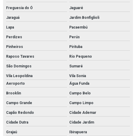
Freguesia do Ó
Jaguaré
Empresa que faz pintura epóxi autonivelante em sp
Jaraguá
Jardim Bonfiglioli
Serviço de pintura epóxi autonivelante
Lapa
Pacaembú
Serviço de pintura epóxi autonivelante em sp
Perdizes
Perús
Pintura epóxi autonivelante em são paulo
Pinheiros
Pirituba
Empresa de pintura epóxi autonivelante em são paulo
Raposo Tavares
Rio Pequeno
Pintura de poliuretano autonivelante em sp
São Domingos
Sumaré
Pintura de poliuretano autonivelante em são paulo
Vila Leopoldina
Vila Sonia
Empresa de pintura de poliuretano autonivelante
Aeroporto
Água Funda
Serviço de pintura de poliuretano autonivelante
Brooklin
Campo Belo
Pintura com tinta pu em sp
Campo Grande
Campo Limpo
Pintura com tinta pu em são paulo
Capão Redondo
Cidade Ademar
Pintura com tinta poliuretano em sp
Cidade Dutra
Cidade Jardim
Grajaú
Ibirapuera
Pintura com tinta poliuretano em são paulo