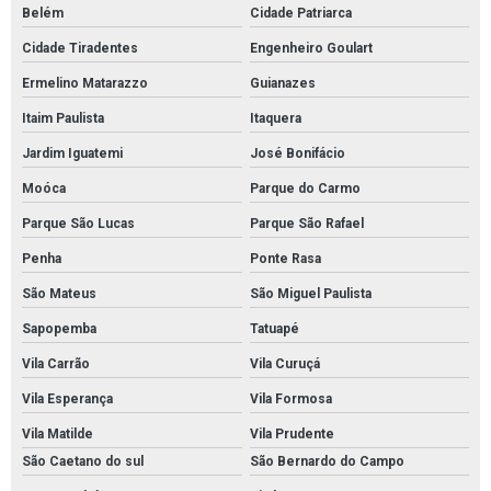
Belém
Cidade Patriarca
Serviço de pintura de quadra poliesportiva
Cidade Tiradentes
Engenheiro Goulart
Pintura epóxi para estacionamento em sp
Ermelino Matarazzo
Guianazes
Serviço de pintura epóxi
Itaim Paulista
Itaquera
Pintura de rodapé em sp
Jardim Iguatemi
José Bonifácio
Pintura rodapé em epoxi sp
Moóca
Parque do Carmo
Pintura epoxi quadra esportiva em sp
Parque São Lucas
Parque São Rafael
Pintura epóxi quadra poliesportiva em sp
Penha
Ponte Rasa
Pintura epóxi quadra poliesportiva em são paulo
São Mateus
São Miguel Paulista
Demarcação de piso industrial em sp
Sapopemba
Tatuapé
Demarcação de piso de estacionamento em sp
Vila Carrão
Vila Curuçá
Demarcação de piso de quadra poliesportiva
Vila Esperança
Vila Formosa
Demarcação de piso de quadra poliesportiva em sp
Vila Matilde
Vila Prudente
São Caetano do sul
São Bernardo do Campo
Pintura autonivelante em estacionamento