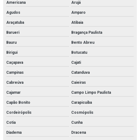
Americana
Arujá
Pintura epóxi piso preço
Agudos
Amparo
Pintura epóxi posto de gasolina
Araçatuba
Atibaia
Pintura epóxi preço
Barueri
Bragança Paulista
Pintura epóxi quadra poliesportiva
Bauru
Bento Abreu
Pintura estacionamento garagem
Birigui
Botucatu
Pintura industrial epóxi
Caçapava
Cajati
Pintura industrial piso epoxi
Campinas
Catanduva
Pintura linhas estacionamento
Cabreúva
Caieiras
Pintura para quadra de futebol
Cajamar
Campo Limpo Paulista
Pintura piso de garagem
Capão Bonito
Carapicuíba
Pintura poliuretano
Cordeirópolis
Cosmópolis
Cotia
Cunha
Pintura poliuretano alifática
Diadema
Dracena
Pintura poliuretano para pisos