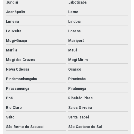
Revestimento piso autonivelante
Jundiaí
Jaboticabal
Joanópolis
Leme
Revestimento piso epóxi
Limeira
Lindóia
Revestimento uretano
Louveira
Lorena
Revestimento uretano argamassado
Mogi-Guaçu
Mairiporã
Revestimento uretano autonivelante
Marília
Mauá
Revestimento uretano preço
Mogi das Cruzes
Mogi Mirim
Tratamento de junta de dilatação
Nova Odessa
Osasco
Tratamento de junta de dilatação em piso
Pindamonhangaba
Piracicaba
Tratamento junta de dilatação estrutural
Pirassununga
Piratininga
Tratamento lábio polimérico
Poá
Ribeirão Pires
Valor pintura poliuretano
Rio Claro
Sales Oliveira
Empresa de pintura epóxi para estacionamento
Salto
Santa Isabel
Serviço de pintura epóxi para estacionamento
São Bento do Sapucaí
São Caetano do Sul
Serviço de pintura epóxi para estacionamento em sp