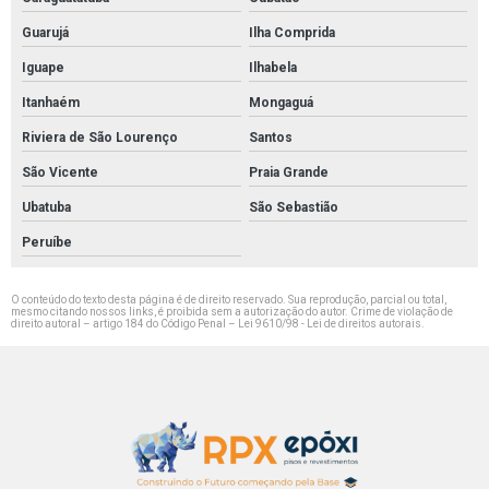
Pintura epóxi para indústria farmacêutica
Guarujá
Ilha Comprida
Pintura epóxi em sorocaba
Iguape
Ilhabela
Pintura com tinta epóxi em campinas
Itanhaém
Mongaguá
Pintura epóxi guarulhos
Riviera de São Lourenço
Santos
Empresa de pintura epóxi em são bernardo
São Vicente
Praia Grande
Ubatuba
São Sebastião
Peruíbe
O conteúdo do texto desta página é de direito reservado. Sua reprodução, parcial ou total,
mesmo citando nossos links, é proibida sem a autorização do autor. Crime de violação de
direito autoral – artigo 184 do Código Penal –
Lei 9610/98 - Lei de direitos autorais
.