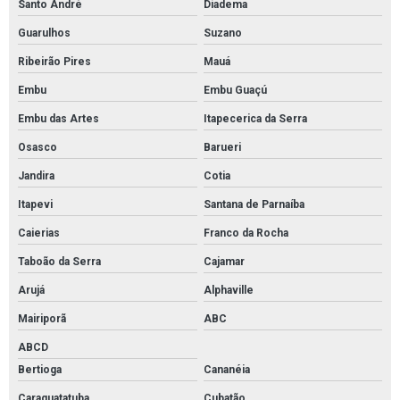
Santo André
Diadema
Pintura autonivelante estacionamento em sp
Guarulhos
Suzano
Revestimento de piso autonivelante em são paulo
Ribeirão Pires
Mauá
Pintura de rodapé industrial
Embu
Embu Guaçú
Pintura de rodapé industrial em são paulo
Embu das Artes
Itapecerica da Serra
Pintura epoxi para concessionaria
Osasco
Barueri
Pintura para cozinha industrial
Jandira
Cotia
Pintura de poliuretano para pisos de concreto
Itapevi
Santana de Parnaíba
Pintura em uretano
Caierias
Franco da Rocha
Pintura epóxi brasília df
Taboão da Serra
Cajamar
Pintura epóxi em brasília
Arujá
Alphaville
Pintura epóxi piso bh
Mairiporã
ABC
Revestimento para câmara fria
ABCD
Bertioga
Cananéia
Pintura uretano para cozinha industrial
Caraguatatuba
Cubatão