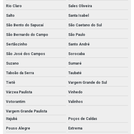
Revestimento uretano autonivelante
Rio Claro
Sales Oliveira
Salto
Santa Isabel
Revestimento uretano preço
São Bento do Sapucaí
São Caetano do Sul
Tratamento de junta de dilatação
São Bernardo do Campo
São Paulo
Tratamento de junta de dilatação em piso
Sertãozinho
Santo André
Tratamento junta de dilatação estrutural
São José dos Campos
Sorocaba
Tratamento lábio polimérico
Suzano
Sumaré
Valor pintura poliuretano
Taboão da Serra
Taubaté
Empresa de pintura epóxi para estacionamento
Tietê
Vargem Grande do Sul
Serviço de pintura epóxi para estacionamento
Várzea Paulista
Vinhedo
Serviço de pintura epóxi para estacionamento em sp
Votorantim
Valinhos
Empresa que faz pintura de piso industrial
Vargem Grande Paulista
Pintura de piso industrial em são paulo
Itajubá
Poços de Caldas
Pintura de piso industrial em sp
Pouso Alegre
Extrema