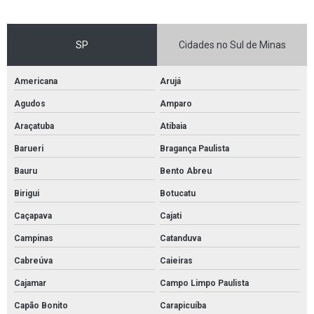
Pintura epóxi indústria alimentar
Pintura epoxi industrial
SP
Cidades no Sul de Minas
Pintura epóxi m2
Pintura epóxi oficina
Americana
Arujá
Pintura epóxi para estacionamento
Agudos
Amparo
Pintura epoxi para piso de garagem
Araçatuba
Atibaia
Pintura epóxi piso
Barueri
Bragança Paulista
Pintura epóxi piso concreto
Bauru
Bento Abreu
Pintura epóxi piso industrial
Birigui
Botucatu
Caçapava
Cajati
Pintura epoxi piso industrial preço
Campinas
Catanduva
Pintura epóxi piso preço
Cabreúva
Caieiras
Pintura epóxi posto de gasolina
Cajamar
Campo Limpo Paulista
Pintura epóxi preço
Capão Bonito
Carapicuíba
Pintura epóxi quadra poliesportiva