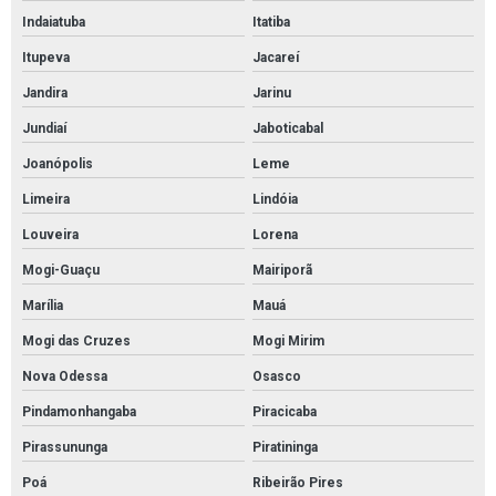
Indaiatuba
Itatiba
Preço de pintura de quadra poliesportiva
Itupeva
Jacareí
Quanto custa o metro quadrado de pintura epóxi
Jandira
Jarinu
Quanto custa pintura de galpão
Jundiaí
Jaboticabal
Revestimento autonivelante
Joanópolis
Leme
Revestimento de poliuretano
Limeira
Lindóia
Revestimento epóxi
Louveira
Lorena
Revestimento epóxi piso
Mogi-Guaçu
Mairiporã
Revestimento epóxi piso preço
Marília
Mauá
Revestimento epóxi poliamida
Mogi das Cruzes
Mogi Mirim
Revestimento piso autonivelante
Nova Odessa
Osasco
Revestimento piso epóxi
Pindamonhangaba
Piracicaba
Revestimento uretano
Pirassununga
Piratininga
Revestimento uretano argamassado
Poá
Ribeirão Pires