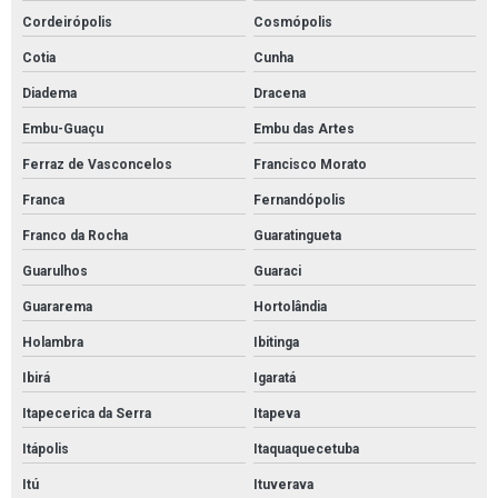
Cordeirópolis
Cosmópolis
Pintura estacionamento garagem
Cotia
Cunha
Pintura industrial epóxi
Diadema
Dracena
Pintura industrial piso epoxi
Embu-Guaçu
Embu das Artes
Pintura linhas estacionamento
Ferraz de Vasconcelos
Francisco Morato
Pintura para quadra de futebol
Franca
Fernandópolis
Pintura piso de garagem
Franco da Rocha
Guaratingueta
Pintura poliuretano
Guarulhos
Guaraci
Pintura poliuretano alifática
Guararema
Hortolândia
Pintura poliuretano para pisos
Holambra
Ibitinga
Pintura pu
Ibirá
Igaratá
Pintura quadra de futsal
Itapecerica da Serra
Itapeva
Itápolis
Itaquaquecetuba
Pintura sinalização estacionamento
Itú
Ituverava
Pinturas para pisos industriais epoxi