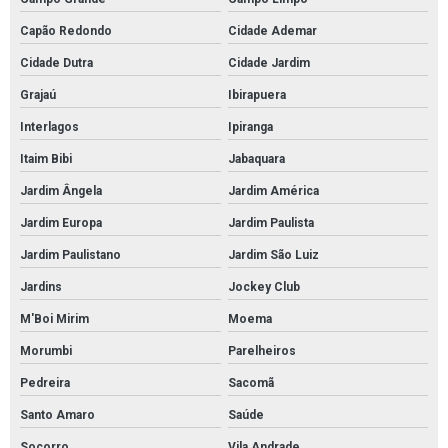
Pintura epóxi autonivelante em são paulo
Capão Redondo
Cidade Ademar
Empresa de pintura epóxi autonivelante em são paulo
Cidade Dutra
Cidade Jardim
Pintura de poliuretano autonivelante em sp
Grajaú
Ibirapuera
Pintura de poliuretano autonivelante em são paulo
Interlagos
Ipiranga
Empresa de pintura de poliuretano autonivelante
Itaim Bibi
Jabaquara
Serviço de pintura de poliuretano autonivelante
Jardim Ângela
Jardim América
Pintura com tinta pu em sp
Jardim Europa
Jardim Paulista
Pintura com tinta pu em são paulo
Jardim Paulistano
Jardim São Luiz
Pintura com tinta poliuretano em sp
Jardins
Jockey Club
Pintura com tinta poliuretano em são paulo
M'Boi Mirim
Moema
Serviço de pintura com tinta de poliuretano
Morumbi
Parelheiros
Serviço de pintura com tinta pu
Pedreira
Sacomã
Santo Amaro
Saúde
Pintura poliuretano em sp
Socorro
Vila Andrade