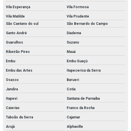
Vila Esperança
Vila Formosa
Pintura rodapé em epoxi sp
Vila Matilde
Vila Prudente
Pintura epoxi quadra esportiva em sp
São Caetano do sul
São Bernardo do Campo
Pintura epóxi quadra poliesportiva em sp
Santo André
Diadema
Pintura epóxi quadra poliesportiva em são paulo
Guarulhos
Suzano
Demarcação de piso industrial em sp
Ribeirão Pires
Mauá
Demarcação de piso de estacionamento em sp
Embu
Embu Guaçú
Demarcação de piso de quadra poliesportiva
Embu das Artes
Itapecerica da Serra
Demarcação de piso de quadra poliesportiva em sp
Osasco
Barueri
Pintura autonivelante em estacionamento
Jandira
Cotia
Pintura autonivelante estacionamento em sp
Itapevi
Santana de Parnaíba
Caierias
Franco da Rocha
Revestimento de piso autonivelante em são paulo
Taboão da Serra
Cajamar
Pintura de rodapé industrial
Arujá
Alphaville
Pintura de rodapé industrial em são paulo