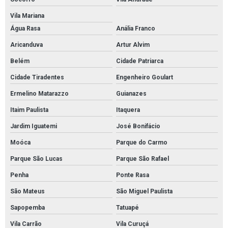
Pintura poliuretano em são paulo
Vila Mariana
Serviço de pintura epóxi em são paulo
Água Rasa
Anália Franco
Serviço de pintura epóxi em sp
Aricanduva
Artur Alvim
Pintura de garagem com epóxi em sp
Belém
Cidade Patriarca
Pintura de garagem com epóxi em são paulo
Cidade Tiradentes
Engenheiro Goulart
Revestimento epóxi em sp
Ermelino Matarazzo
Guianazes
Revestimento epóxi em são paulo
Itaim Paulista
Itaquera
Serviço de revestimento epóxi
Jardim Iguatemi
José Bonifácio
Serviço de revestimento epóxi em sp
Moóca
Parque do Carmo
Serviço de revestimento epóxi em são paulo
Parque São Lucas
Parque São Rafael
Serviço de pintura de quadra poliesportiva
Penha
Ponte Rasa
Pintura epóxi para estacionamento em sp
São Mateus
São Miguel Paulista
Sapopemba
Tatuapé
Serviço de pintura epóxi
Vila Carrão
Vila Curuçá
Pintura de rodapé em sp