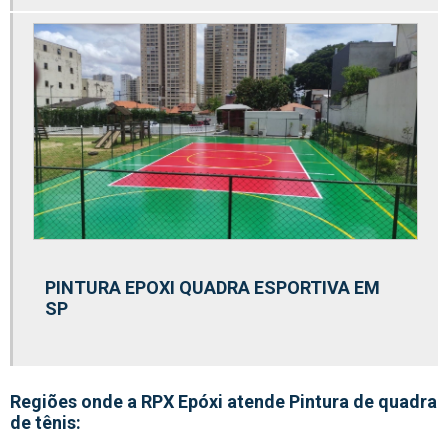
Pintura de quadra poliesportiva preço
Pintura de quadras esportivas
Pintura de vaga estacionamento
Pintura de vagas de estacionamento preço
Pintura demarcação estacionamento
Pintura epóxi antiderrapante
Pintura epóxi autonivelante
Pintura epóxi autonivelante para pisos
Pintura epóxi cinza
PINTURA EPOXI QUADRA ESPORTIVA EM
SP
Pintura epóxi cozinha industrial
Pintura epóxi galpão
Pintura epóxi garagem
Regiões onde a RPX Epóxi atende Pintura de quadra
Pintura epóxi hangar
de tênis: